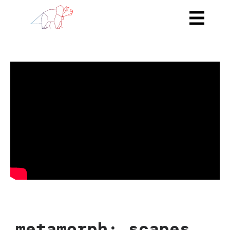
metamorph: scapes